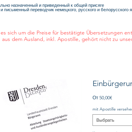
льно назначенный и приведенный к общей присяге
 и письменный переводчик немецкого, русского и белорусского 
es sich um die Preise für bestätigte Übersetzungen e
s dem Ausland, inkl. Apostille, gehört nicht zu unse
Einbürgeru
Спеццен
От
50,00€
mit Apostille versehe
Выбрать