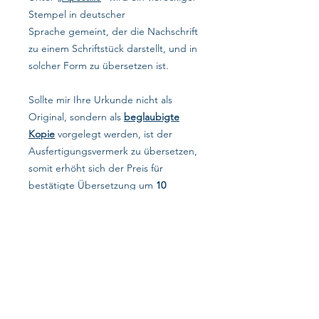
Stempel in deutscher
Sprache gemeint, der die Nachschrift
zu einem Schriftstück darstellt, und in
solcher Form zu übersetzen ist.
Sollte mir Ihre Urkunde nicht als
Original, sondern als
beglaubigte
Kopie
vorgelegt werden, ist der
Ausfertigungsvermerk zu übersetzen,
somit erhöht sich der Preis für
bestätigte Übersetzung um
10
Euro
. Unter „
Ausfertigungsvermerk
“
wird der Beglaubigunsvermerk eines/
einer belarusischen Notars/ Notarin
gemeint, wenn es sich um eine
beglaubigte Kopie handelt, die nicht
in Deutschland angefertigt wurde,
und in solcher Form zu übersetzen