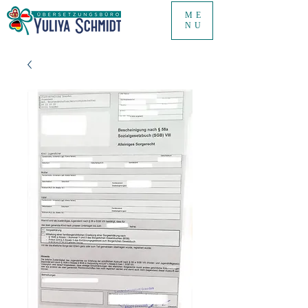
ME
NU