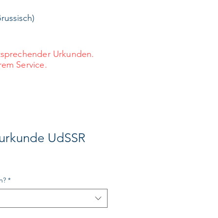
russisch)
ntsprechender Urkunden.
rem Service.
surkunde UdSSR
n?
*