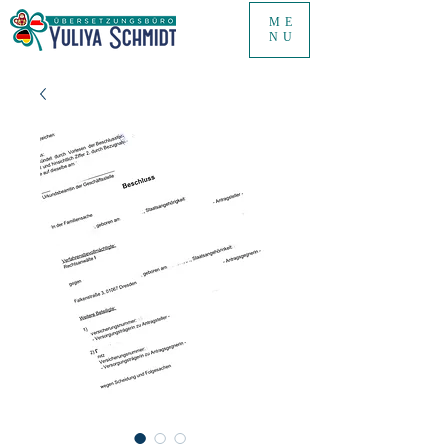
ME
NU