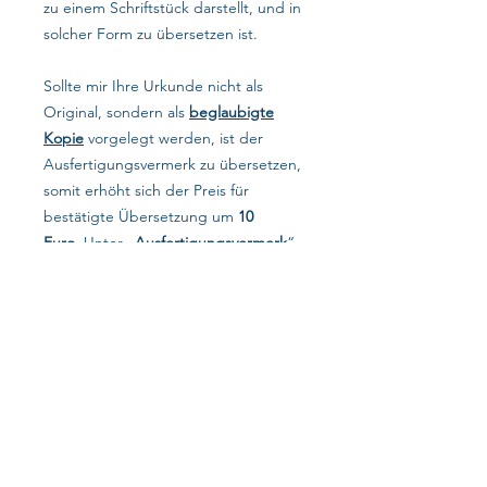
zu einem Schriftstück darstellt, und in
solcher Form zu übersetzen ist.
Sollte mir Ihre Urkunde nicht als
Original, sondern als
beglaubigte
Kopie
vorgelegt werden, ist der
Ausfertigungsvermerk zu übersetzen,
somit erhöht sich der Preis für
bestätigte Übersetzung um
10
Euro
. Unter „
Ausfertigungsvermerk
“
wird der Beglaubigunsvermerk eines/
einer belarusischen Notars/ Notarin
gemeint, wenn es sich um eine
beglaubigte Kopie handelt, die nicht
in Deutschland angefertigt wurde,
und in solcher Form zu übersetzen
ist.