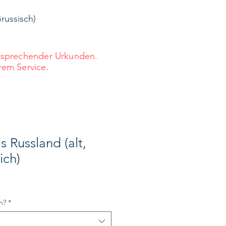
russisch)
ntsprechender Urkunden.
rem Service.
s Russland (alt,
ich)
n?
*