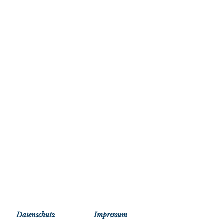
Datensc​hutz​​
Impressum