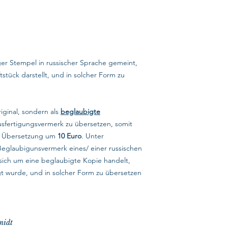
iger Stempel in russischer Sprache gemeint,
tstück darstellt, und in solcher Form zu
riginal, sondern als
beglaubigte
usfertigungsvermerk zu übersetzen, somit
te Übersetzung um
10 Euro
. Unter
Beglaubigunsvermerk eines/ einer russischen
sich um eine beglaubigte Kopie handelt,
gt wurde, und in solcher Form zu übersetzen
midt