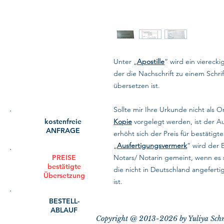
Unter „
Apostille
“ wird ein viereck
der die Nachschrift zu einem Schrif
übersetzen ist.
Sollte mir Ihre Urkunde nicht als O
kostenfreie
Kopie
vorgelegt werden, ist der A
ANFRAGE
erhöht sich der Preis für bestätig
„
Ausfertigungsvermerk
“ wird der 
PREISE
Notars/ Notarin gemeint, wenn es 
bestätigte
die nicht in Deutschland angeferti
Übersetzung
ist.
BESTELL-
ABLAUF
Copyright @ 2013-2026 by Yuliya Sch