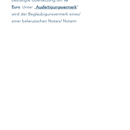
bestätigte Übersetzung um
10
Euro
. Unter „
Ausfertigungsvermerk
“
wird der Beglaubigunsvermerk eines/
einer belarusischen Notars/ Notarin
gemeint, wenn es sich um eine
beglaubigte Kopie handelt, die nicht
in Deutschland angefertigt wurde,
und in solcher Form zu übersetzen
ist.
Auf dieser Homepage handelt es sich um
die Preise für bestätigte Übersetzungen
entsprechender Urkunden. Beantragung
von Dokumenten aus dem Ausland, inkl.
Apostille, gehört nicht zu unserem
Service.
Datensc​hutz​​
Impressum