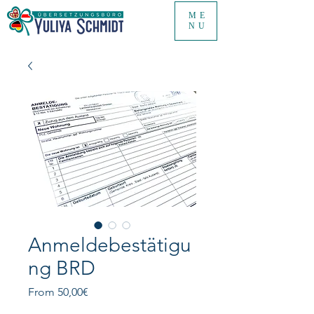
ME
NU
Anmeldebestätigu
ng BRD
Sale
From
50,00€
Price