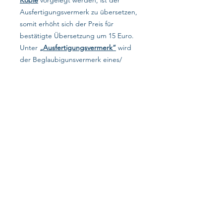
Kopie
vorgelegt werden, ist der
Ausfertigungsvermerk zu übersetzen,
somit erhöht sich der Preis für
bestätigte Übersetzung um 15 Euro.
Unter
„Ausfertigungsvermerk“
wird
der Beglaubigunsvermerk eines/
einer belarusischen Notars/ Notarin
gemeint, wenn es sich um eine
beglaubigte Kopie handelt, die nicht
in Deutschland angefertigt wurde,
und in solcher Form zu übersetzen
ist.
Auf dieser Homepage handelt es sich um
die Preise für bestätigte Übersetzungen
entsprechender Urkunden. Beantragung
von Dokumenten aus dem Ausland, inkl.
Apostille, gehört nicht zu unserem
Service.