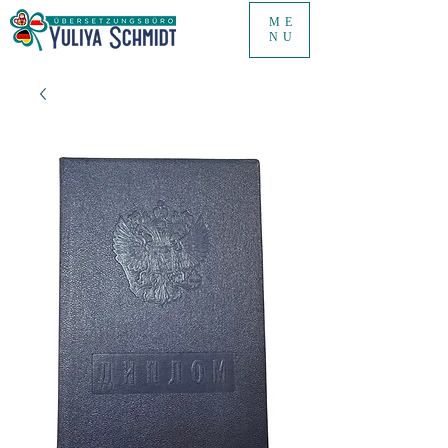
ME
NU