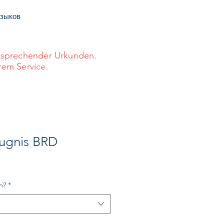
языков
ntsprechender Urkunden.
rem Service.
ugnis BRD
а
n?
*