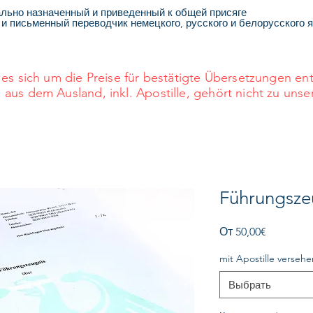
льно назначенный и приведенный к общей присяге
 и письменный переводчик немецкого, русского и белорусского 
es sich um die Preise für bestätigte Übersetzungen e
s dem Ausland, inkl. Apostille, gehört nicht zu unse
Führungsze
Спеццен
От
50,00€
mit Apostille versehe
Выбрать