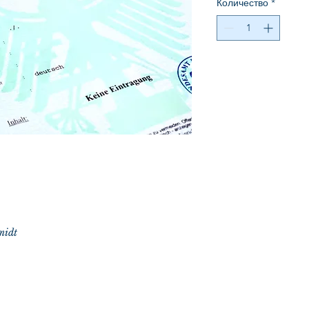
Количество
*
midt