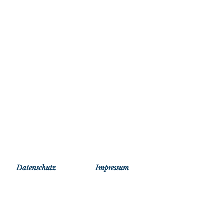
Datensc​hutz​​
Impressum