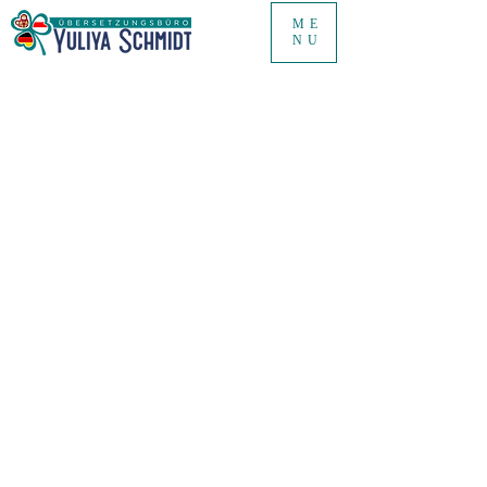
ME
NU