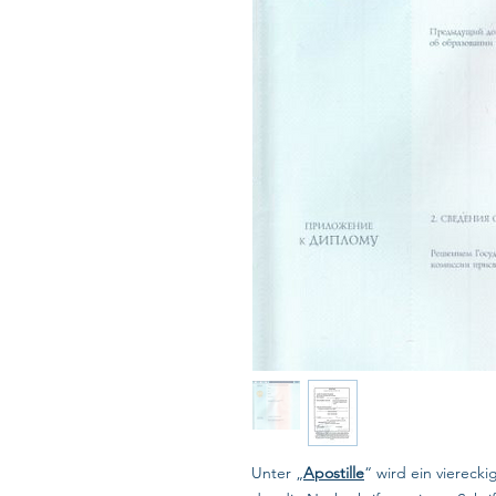
Unter „
Apostille
“ wird ein viereck