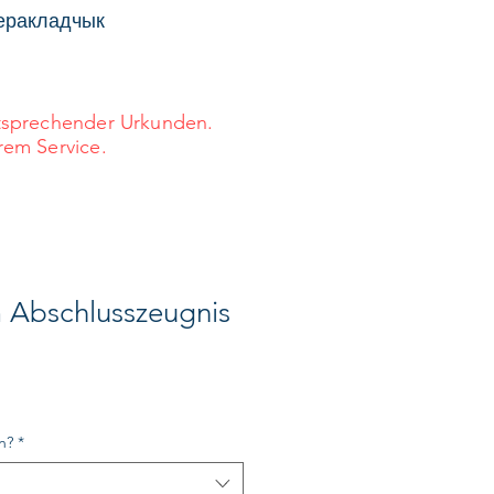
перакладчык
ntsprechender Urkunden.
rem Service.
 Abschlusszeugnis
n?
*