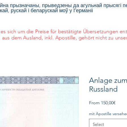
йна прызначаны, прыведзены да агульнай прысягі 
ай, рускай і беларускай моў у Германіі
es sich um die Preise für bestätigte Übersetzungen e
s dem Ausland, inkl. Apostille, gehört nicht zu unse
Anlage zum
Russland
Sale
From
150,00€
Price
mit Apostille versehe
Select