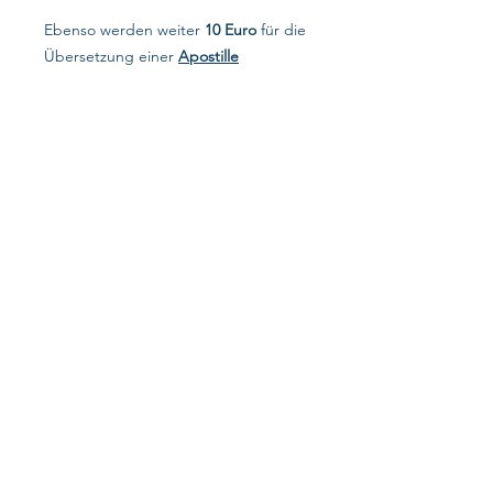
Ebenso werden weiter
10 Euro
für die
Übersetzung einer
Apostille
berechnet. Unter „
Apostille
“ wird ein
viereckiger Stempel in deutscher
Sprache gemeint, der die Nachschrift
zu einem Schriftstück darstellt, und in
solcher Form zu übersetzen ist.
Auf dieser Homepage handelt es sich um
die Preise für bestätigte Übersetzungen
entsprechender Urkunden. Beantragung
von Dokumenten aus dem Ausland, inkl.
Apostille, gehört nicht zu unserem
Service.
Datensc​hutz​​
Impressum
Copyright @ 2013-2026 by Yuliya Schmidt