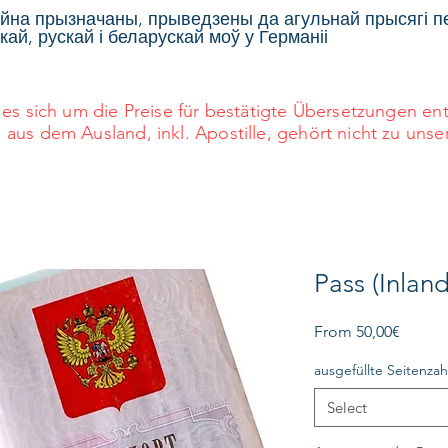
йна прызначаны, прыведзены да агульнай прысягі 
ай, рускай і беларускай моў у Германіі
es sich um die Preise für bestätigte Übersetzungen e
s dem Ausland, inkl. Apostille, gehört nicht zu unse
Pass (Inlan
Sale
From
50,00€
Price
ausgefüllte Seitenzah
Select