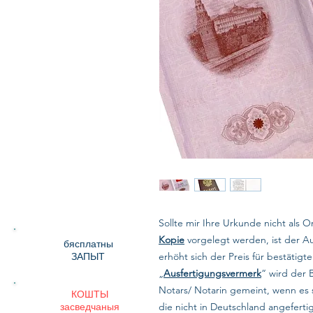
Sollte mir Ihre Urkunde nicht als O
Kopie
vorgelegt werden, ist der A
бясплатны
ЗАПЫТ
erhöht sich der Preis für bestätig
„
Ausfertigungsvermerk
“ wird der 
Notars/ Notarin gemeint, wenn es 
КОШТЫ
засведчаныя
die nicht in Deutschland angeferti