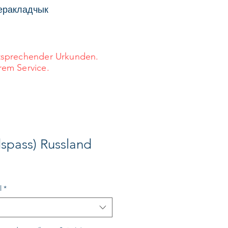
перакладчык
ntsprechender Urkunden.
rem Service.
dspass) Russland
l
*